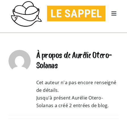
Passer
LE SAPPEL
au
Naviga
contenu
à
ACCUEIL
bascul
AGENDA
À propos de
Aurélie Otero-
Solanas
PUBLICATIONS
Cet auteur n'a pas encore renseigné
CONTACT
de détails.
Jusqu'à présent Aurélie Otero-
JE DONNE
Solanas a créé 2 entrées de blog.