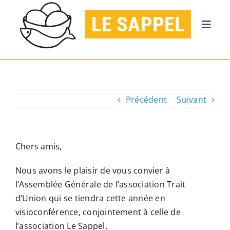
Passer
LE SAPPEL
au
Naviga
contenu
à
ACCUEIL
bascul
AGENDA
Précédent
Suivant
PUBLICATIONS
Chers amis,
CONTACT
Nous avons le plaisir de vous convier à
l’Assemblée Générale de l’association Trait
JE DONNE
d’Union qui se tiendra cette année en
visioconférence, conjointement à celle de
l’association Le Sappel,