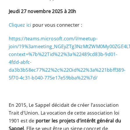
Jeudi 27 novembre 2025
à 20h
Cliquez ici
pour vous connecter :
https://teams.microsoft.com/l/meetup-
join/19%3ameeting_NGEyZTg3NzMtZWM0My00ZGE4L
context=%7b%22Tid%22%3a%22489cd83b-9d01-
4fdd-abfc-
da3b3b58ec77%22%2c%22Oid%22%3a%221bbff389-
5f70-4c31-b040-775e17e59bba%22%7d/
En 2015, Le Sappel décidait de créer l’association
Trait d’Union. La vocation de cette association loi
1901 est de
porter les projets d’intérêt général du
Sappel
. Elle se veut être un signe concret de