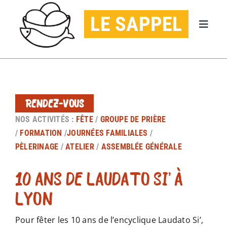
Passer
LE SAPPEL
au
Naviga
contenu
à
ACCUEIL
bascul
AGENDA
RENDEZ-VOUS
PUBLICATIONS
NOS ACTIVITÉS :
FÊTE
/
GROUPE DE PRIÈRE
/
FORMATION
/
JOURNÉES FAMILIALES
/
PÈLERINAGE
/
ATELIER
/
ASSEMBLÉE GÉNÉRALE
CONTACT
10 ANS DE LAUDATO SI’ À
JE DONNE
LYON
Pour fêter les 10 ans de l’encyclique Laudato Si’,