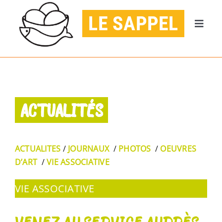
Passer
LE SAPPEL
au
Naviga
contenu
à
ACCUEIL
bascul
AGENDA
ACTUALITÉS
PUBLICATIONS
CONTACT
ACTUALITES
/
JOURNAUX
/
PHOTOS
/
OEUVRES
D’ART
/
VIE ASSOCIATIVE
JE DONNE
VIE ASSOCIATIVE