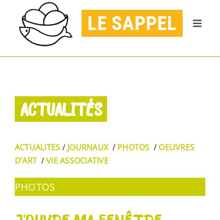
Passer
LE SAPPEL
au
Naviga
contenu
à
ACCUEIL
bascul
AGENDA
ACTUALITÉS
PUBLICATIONS
CONTACT
ACTUALITES
/
JOURNAUX
/
PHOTOS
/
OEUVRES
D’ART
/
VIE ASSOCIATIVE
JE DONNE
PHOTOS