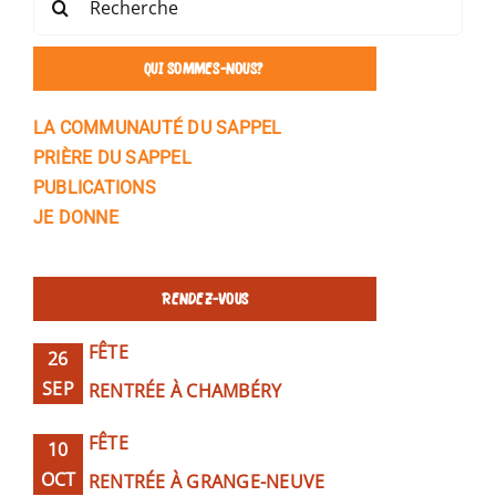
trouves ta joie. »
tout est irrigué
DEUT 15,4
QUI SOMMES-NOUS?
LUC 10,21
PÈRE JOSEPH WRÉSINSKI
LA COMMUNAUTÉ DU SAPPEL
PRIÈRE DU SAPPEL
PUBLICATIONS
JE DONNE
RENDEZ-VOUS
FÊTE
26
SEP
RENTRÉE À CHAMBÉRY
FÊTE
10
OCT
RENTRÉE À GRANGE-NEUVE