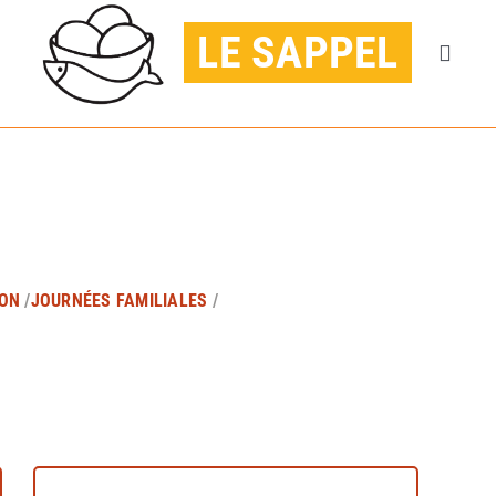
LE SAPPEL
Naviga
à
ACCUEIL
bascul
AGENDA
PUBLICATIONS
ON
/
JOURNÉES FAMILIALES
/
CONTACT
JE DONNE